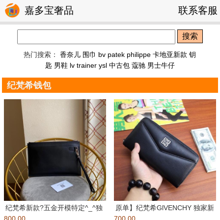
嘉多宝奢品
联系客服
搜索
热门搜索：
香奈儿 围巾
bv
patek philippe
卡地亚新款 钥
匙
男鞋
lv trainer
ysl
中古包
蔻驰
男士牛仔
纪梵希钱包
纪梵希新款?五金开模特定^_^独
原单】纪梵希GlVENCHY 独家新
800.00
家^_^编号：1880黑色?
700.00
款??【型号】1048