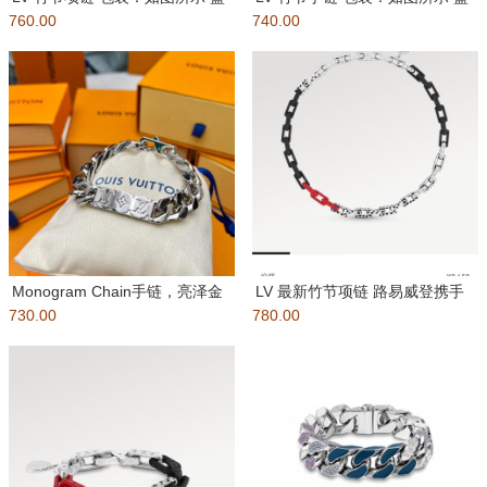
760.00
子、布袋 本款 Mon
740.00
子、布袋 Monogr
Monogram Chain手链，亮泽金
LV 最新竹节项链 路易威登携手
730.00
属件镂刻Monogr
780.00
日本艺术家草间弥生，再次推