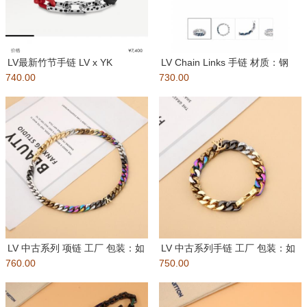
LV最新竹节手链 LV x YK
LV Chain Links 手链 材质：钢
740.00
Monogram Cha
730.00
此款 L
LV 中古系列 项链 工厂 包装：如
LV 中古系列手链 工厂 包装：如
760.00
图所示 盒子、布袋、礼
750.00
图所示 盒子、布袋、礼品