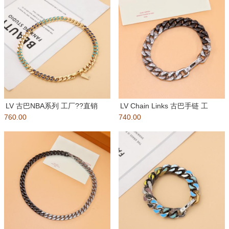
LV 古巴NBA系列 工厂??直销
LV Chain Links 古巴手链 工
760.00
批： 包装：如图所示 盒
740.00
厂??直销批：