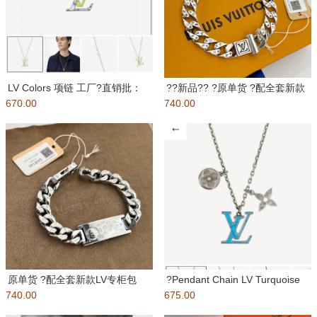
LV Colors 项链 工厂?直销批：
??新品?? ?原单货 ?配全套新款
670.00
包装：如图所示
740.00
LV专柜包装??带专
原单货 ?配全套新款LV专柜包
?Pendant Chain LV Turquoise
740.00
装??带专柜认证标签 ?L
675.00