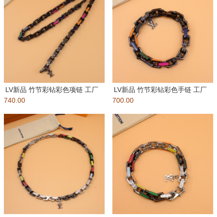
LV新品 竹节彩钻彩色项链 工厂
LV新品 竹节彩钻彩色手链 工厂
740.00
直销 批 ?Paradi
700.00
直销 批： ?Para