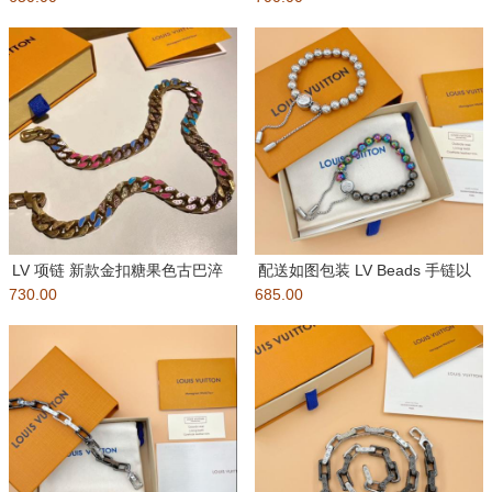
LV 项链 新款金扣糖果色古巴淬
配送如图包装 LV Beads 手链以
730.00
火马卡龙项链CHAIN L
685.00
多重材质和缤纷色彩