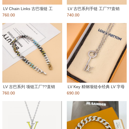
LV Chain Links 古巴项链 工
LV 古巴系列手链 工厂??直销
760.00
厂??直销批：
740.00
批： 包装：如图所示 盒子
LV 古巴系列 项链工厂??直销
LV Key 精钢项链令经典 LV 字母
760.00
批： 包装：如图所示 盒子
690.00
附着于钥匙挂坠，后者