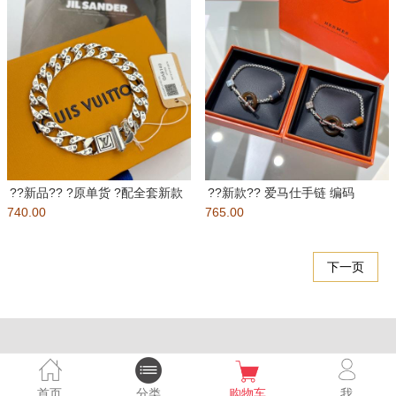
??新品?? ?原单货 ?配全套新款
??新款?? 爱马仕手链 编码
740.00
LV专柜包装??带专
765.00
2237645 HERME
下一页
首页
分类
购物车
我