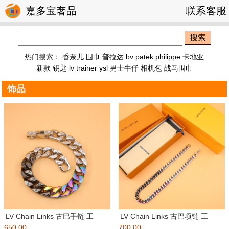
嘉多宝奢品
联系客服
搜索
热门搜索：
香奈儿 围巾
普拉达
bv
patek philippe
卡地亚
新款 钥匙
lv trainer
ysl
男士牛仔
相机包
战马围巾
饰品
LV Chain Links 古巴手链 工
LV Chain Links 古巴项链 工
650.00
厂??直销批：
700.00
厂??直销批：