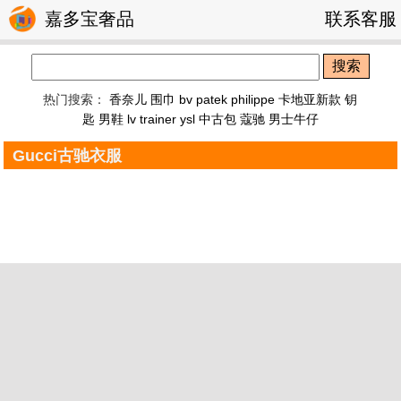
嘉多宝奢品
联系客服
搜索
热门搜索：
香奈儿 围巾
bv
patek philippe
卡地亚新款 钥
匙
男鞋
lv trainer
ysl
中古包
蔻驰
男士牛仔
Gucci古驰衣服