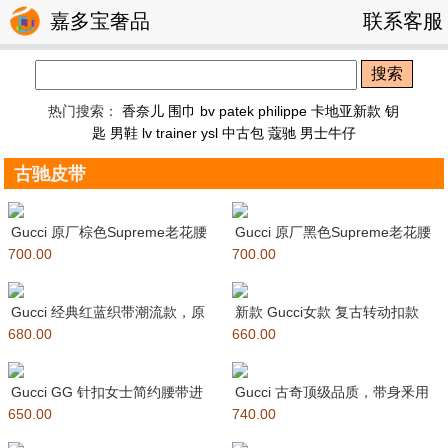
嘉多宝奢品
联系客服
搜索
热门搜索：
香奈儿 围巾
bv
patek philippe
卡地亚新款 钥
匙
男鞋
lv trainer
ysl
中古包
蔻驰
男士牛仔
古驰皮带
Gucci 原厂棕色Supreme老花腰
Gucci 原厂黑色Supreme老花腰
700.00
带，方形镂空版扣，别
700.00
带，方形镂空版扣，
Gucci 经典红蓝织带潮流款，原
新款 Gucci女款 复古转动扣款
680.00
版加厚纯棉织带拼接小牛皮
660.00
Jackie系列窄版G
Gucci GG 针扣女士简约腰带进
Gucci 古奇顶级品质，带身釆用
650.00
口头层牛皮，原版皮底。精
740.00
原版订制面皮，原厂进口底