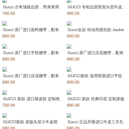
Gucci 古奇顶级品质，带身釆用
GUCCI 专柜品质双面头层牛皮,
740.00
原版订制面皮，原厂进口底皮
680.00
可双面使用.旋转双G纯铜五
Gucci 原厂进口面料腰带，配有
Gucci女款 转动亮面扣款 Jackie
660.00
单G式长型扣细节。磨砂金属
660.00
系列窄版GG S
Gucci 原厂进口平纹腰带，配有
Gucci 原厂进口压花腰带，配有
680.00
互扣式双G带扣细节。磨砂金
680.00
单G式长型扣细节。亮面金属
Gucci 原厂进口压花腰带，配有
GUCCI新款 选用双面进口平纹
680.00
双G式经典扣细节。亮面金
680.00
牛皮，搭配方形G扣，时尚休闲
GUCCI 新款 进口猪皮纹 定制焦
GUCCI 新款 经典印花 定制原版
700.00
糖色细纹皮 方形间色双G
680.00
皮 细纹皮 方形转动扣
GUCCI新款 原版头层小牛皮搭
Gucci 正品开模进口牛皮三爪扎
680.00
配精品铜扣，磨砂五金，别致的
680.00
纹猪皮纹，搭配双G扣纯铜五