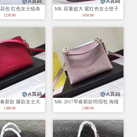
绣花包 红色女士链条
MK 容量超大 紫红色女士饺子
包 头层软牛皮 皮质柔软细腻
1250.00
1450.00
7早春新款 爆款女士大
MK 2017早春新款玳瑁包 海报
包
新款裸粉色
1380.00
1380.00