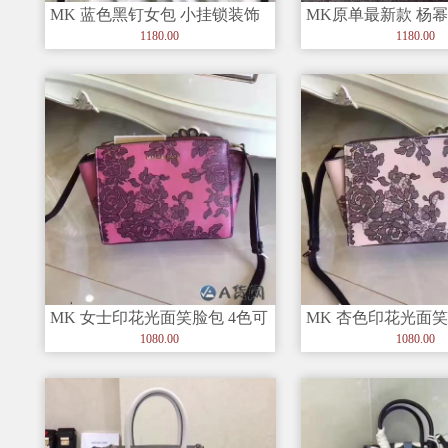
MK 蓝色黑钉女包 小挂锁装饰
MK原单最新款 杨幂
可以手提单肩斜挎
牛皮女士铆钉包
1180.00
1180.00
MK 女士印花光面笑脸包 4色可
MK 杏色印花光面笑
选 纯原小号
原厂防尘袋
1080.00
1080.00