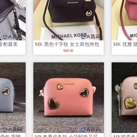
 专柜最美
MK 黑色十字纹 女士肩包挎包
MK 优雅 
klyn马鞍包
官方网小皮包 原单
包 独家背
960.00
壳包 跟随
MK春夏必备款 小巧时尚又可
MK纯原春