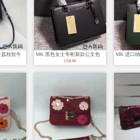
士荔枝纹牛
MK 黑色女士专柜新款公文包
MK 进口
链条包
活动钥匙扣更人性化
logo内标
1350.00
带）