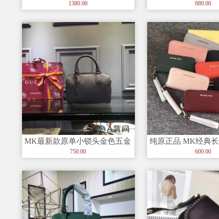
马鞍包 专柜
幂同款sloan链条小
1380.00
880.00
MK最新款原单小锁头金色五金
纯原正品 MK经典
枕头包 ，也叫Mercer旅行包
牛皮拉链手腕钱包，
750.00
600.00
链，新