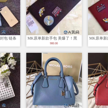
封包 链条
MK原单新款手包 美爆了！黑
MK原单新
色！非常适合这个夏天！尺寸
色！非常
980.00
29*18
29*18