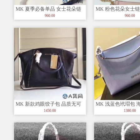
MK 夏季必备单品 女士花朵链
MK 粉色花朵女士链
条包 现货
专柜对比 尺寸 22/16/
960.00
960.00
MK 新款鸡眼饺子包 品质无可
MK 浅蓝色玳瑁包 
挑剔 宝蓝色
石单肩包斜挎包
1450.00
1380.00