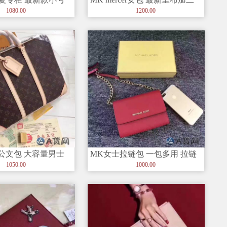
字纹牛皮
维码、非常轻便！显气质！
1080.00
1200.00
纹公文包 大容量男士
MK女士拉链包 一包多用 拉链
节完美随意出入专柜
袋内正确二维码内标
1050.00
1000.00