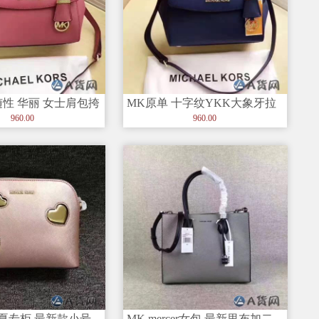
随性 华丽 女士肩包挎
MK原单 十字纹YKK大象牙拉
景凭自成一格的设计
链实心五金女士肩包挎包
960.00
960.00
夏专柜 最新款小号
MK mercer女包 最新里布加二