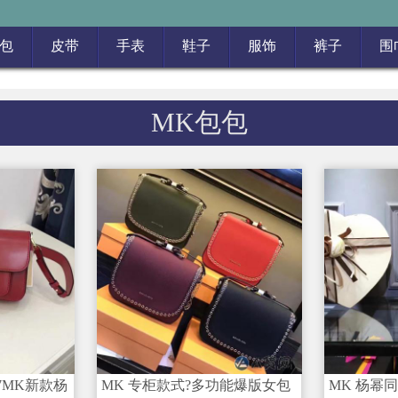
包
皮带
手表
鞋子
服饰
裤子
围
MK包包
7MK新款杨
MK 专柜款式?多功能爆版女包
MK 杨幂