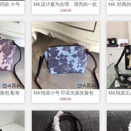
同款 小号
MK设计最为合理、漂亮的一款
MK 经典
女包 开口笑款式 绝对堪称经典
女包 柔软
1200.00
脸包 配有
MK纯原小号 印花光面笑脸包
MK纯原正
尺寸：23x18x8cm
粉 水晶装
1080.00
得