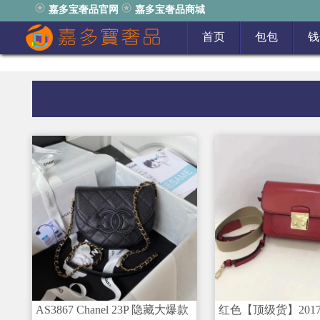
嘉多宝奢品官网
嘉多宝奢品商城
首页
包包
钱
AS3867 Chanel 23P 隐藏大爆款
红色【顶级货】201