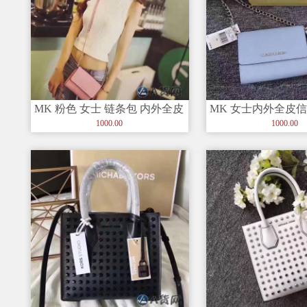
MK 粉色 女士 链条包 内外全皮
MK 女士内外全皮信
信封包 配原单盒子
肩带可以取下来
1000.00
1000.00