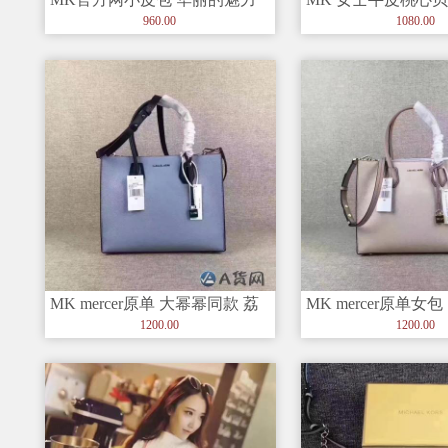
一直得爆款
潮流的前沿 抢眼神
960.00
1080.00
MK mercer原单 大幂幂同款 荔
MK mercer原单女
枝纹牛皮女包
号两个尺寸，大幂
1200.00
1200.00