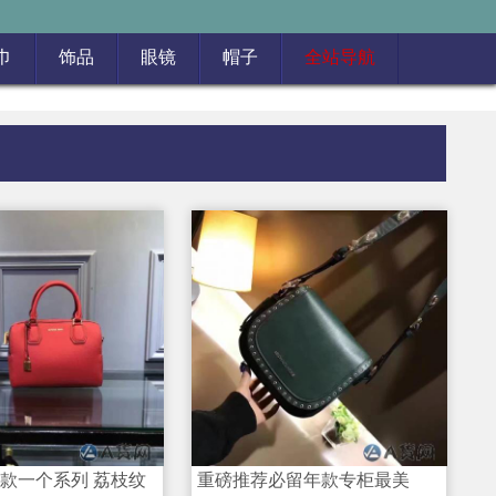
巾
饰品
眼镜
帽子
全站导航
同款一个系列 荔枝纹
重磅推荐必留年款专柜最美