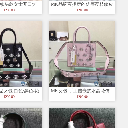
的锁头款女士开口笑
MK品牌商指定的优等荔枝纹皮
的荔枝纹
料 杏色开口笑款包
1200.00
1200.00
品女包 白色/黑色/花
MK女包 手工镶嵌的水晶花饰
饰花朵 怎一个美字了
配同款水晶花饰宽肩带
1200.00
1200.00