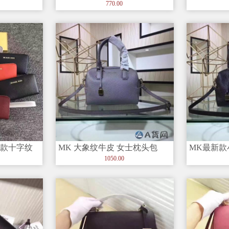
方包
时尚高品质实拍图
牛皮女士
770.00
长款十字纹
MK 大象纹牛皮 女士枕头包
MK最新款
Ykk拉
（配肩带）
Mercer
1050.00
系列