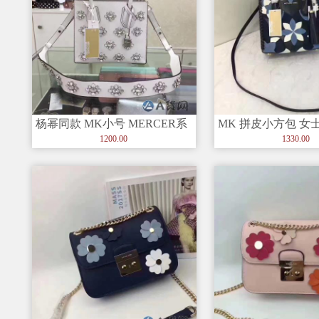
杨幂同款 MK小号 MERCER系
MK 拼皮小方包 女
列新成员 水晶花女士包
皮拼接出花朵印花
1200.00
1330.00