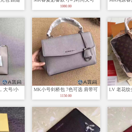
器
爱的桃心 女士贝壳包
贝壳包 十
1080.00
包，大号/小
MK小号剑桥包 7色可选 肩带可
LV 老花
幂同款！
拆卸 尺寸25/10/18
手提包 细
1150.00