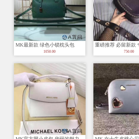
MK最新款 绿色小锁枕头包
重磅推荐 必留新款
30677#
MichaelKors Broo
1050.00
750.00
MK官方网小皮包 华丽的魅力
MK 女士牛皮桃心贝