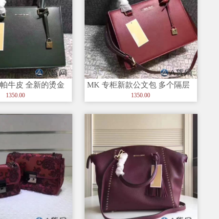
纳帕牛皮 全新的烫金
MK 专柜新款公文包 多个隔层
 女士手提包（配肩
带双拉链设计理念更加实用
1350.00
1350.00