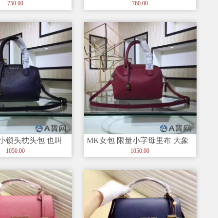
枕头包
MichaelKors Brooklyn马鞍包
750.00
760.00
小锁头枕头包 也叫
MK女包 限量小字母里布 大象
旅行包和杨幂同款一个
纹牛皮与极简金属的完美组合
1050.00
1050.00