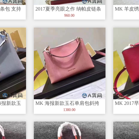
条包 支持
2017夏季亮眼之作 纳帕皮链条
MK 羊皮
8
单手柄单肩斜挎女包
包 2个型号
960.00
海报新款玉
MK 海报新款玉石单肩包斜挎
MK 201
包 新里布 四季可搭配
红色玳瑁
1380.00