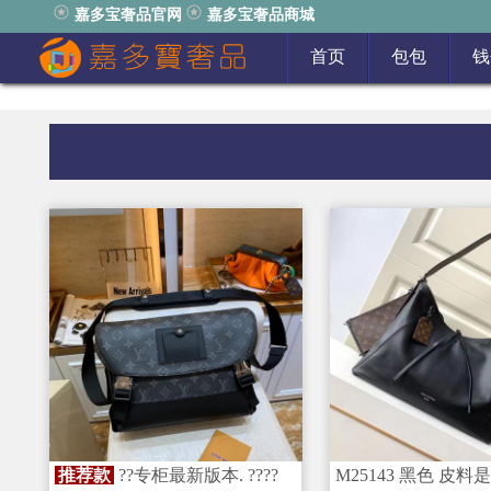
嘉多宝奢品官网
嘉多宝奢品商城
首页
包包
钱
推荐款
??专柜最新版本. ????
M25143 黑色 皮