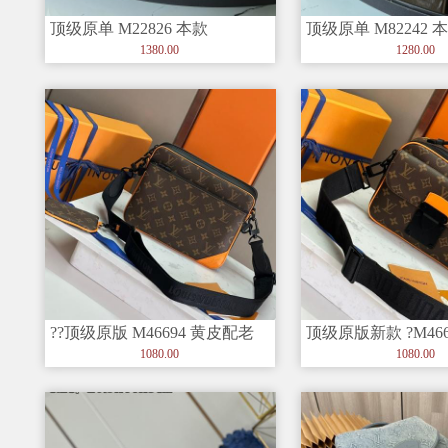
顶级原单 M22826 本款
顶级原单 M82242 本
Dauphine 迷你手袋取
Speedy 手袋
1380.00
1280.00
??顶级原版 M46694 黄皮配老
顶级原版新款 ?M46
花 Trio 邮差包由
皮 男包邮差包系列 
1080.00
1080.00