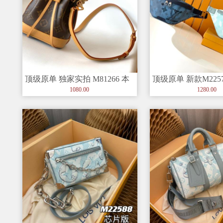
顶级原单 独家实拍 M81266 本
顶级原单 新款M225
款 Nano Noé 手
色】男士胸包 Lv胸
1080.00
1280.00