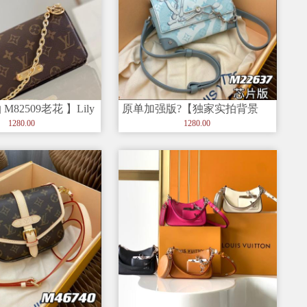
82509老花 】Lily
原单加强版?【独家实拍背景
图】 M22637 水滴款 STE
1280.00
1280.00