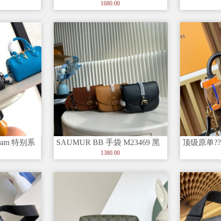
M23698 2
细节非
登山包 蓝
1680.00
gram 特别系
SAUMUR BB 手袋 M23469 黑
顶级原单????
M82465 ■
色 Saumu
1380.00