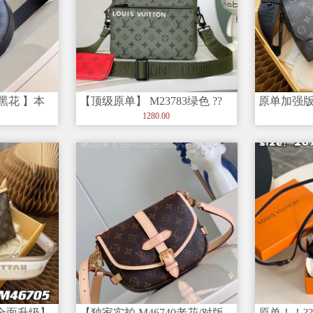
5黑花 】本
【顶级原单】 M23783绿色 ??
原单加强版
Trio 邮差包以 Mo
独家实拍背景
1280.00
全面升级】
【独家实拍 M46740老花/对版
原单！！?