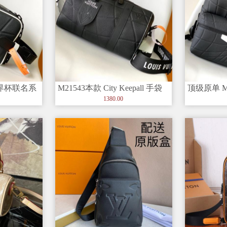
年世界杯联名系
M21543本款 City Keepall 手袋
顶级原单 M
来自卡塔尔“
肩包系列 D
1380.00