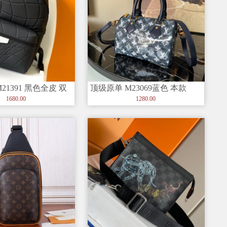
21391 黑色全皮 双
顶级原单 M23069蓝色 本款
Speedy Bando
ISCOV
1680.00
1280.00