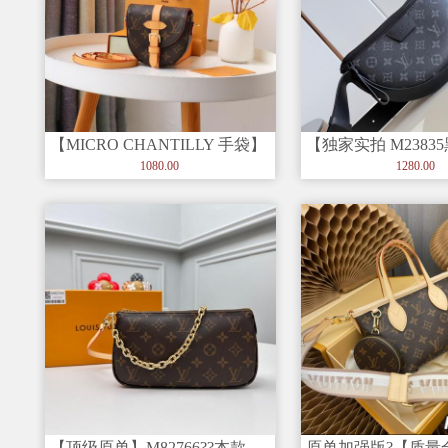
【MICRO CHANTILLY 手袋】
【独家实拍 M2383
m46643
款 LV Moon Cro
1080.00
1280.00
【顶级原单】M82766??本款
原单加强版?【质量