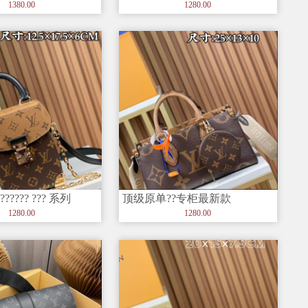
花火焰Ch
色 Nano
1380.00
1280.00
???? ??? 系列
顶级原单??专柜最新款
ONTHEGO 小号手袋 M46653
1280.00
1280.00