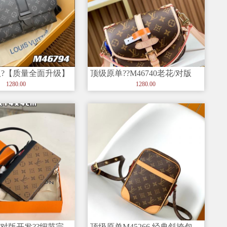
?【质量全面升级】
顶级原单??M46740老花/对版
图、 M46794
迷你双子星 Monog
1280.00
1280.00
?对版开发??细节完
顶级原单M45266 经典斜挎包