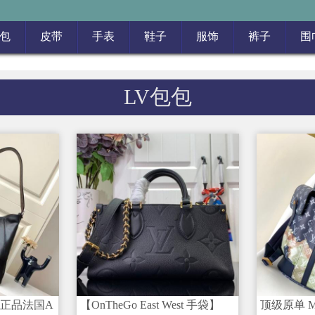
包
皮带
手表
鞋子
服饰
裤子
围
LV包包
料是正品法国A
【OnTheGo East West 手袋】
顶级原单 M