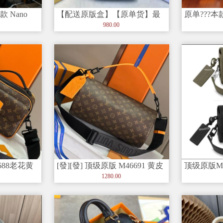
款 Nano
【配送原版盒】【原单货】最
原单???本款
新款式＜LV＞男士?胸包?火爆
用 Monogr
980.00
出货
688老花黄
[發][發] 顶级原版 M46691 黄皮
顶级原版M8
本款
本款 Sof
包邮差包系列
1280.00