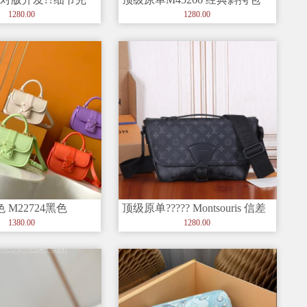
0 2023
变色皮贴饰，中古老花配黄皮
1280.00
1280.00
色 M22724黑色
顶级原单????? Montsouris 信差
色 M2
袋 這款容量寬
1380.00
1280.00