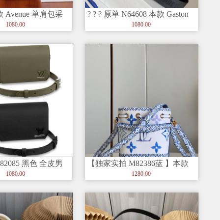
 Avenue 单肩包采
? ? ? 原单 N64608 本款 Gaston
Wear
am
1080.00
1080.00
2085 黑色 全皮男
【独家实拍 M82386蓝 】本款
 FASTLI
Nano Noé 手袋出
1080.00
1280.00