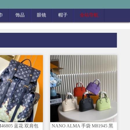
巾
饰品
眼镜
帽子
全站导航
46805 蓝花 双肩包
NANO ALMA 手袋 M81945 黑