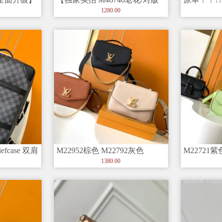
6705
】迷你双子星 Mono
美?? M8183
1280.00
efcase 双肩
M22952棕色 M22792灰色
M22721紫
M22735黑色 顶级原
M22725绿
1380.00