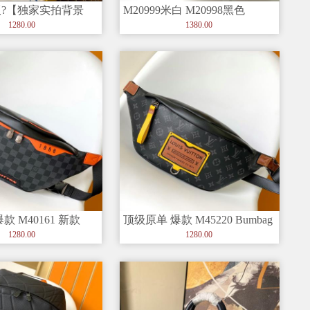
?【独家实拍背景
M20999米白 M20998黑色
740 新款老花双子星
M21091玫红 顶级原
1280.00
1380.00
款 M40161 新款
顶级原单 爆款 M45220 Bumbag
G腰包 由经典M
老花腰包去年一推出
1280.00
1280.00