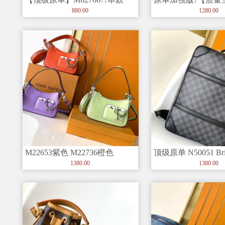
pochette acce
独家实拍背景图、 M4
880.00
1280.00
M22653紫色 M22736橙色
顶级原单 N50051 Bri
M22651绿色 M20
包空间充裕，
1380.00
1380.00