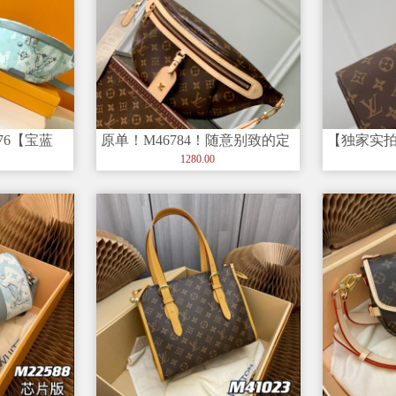
76【宝蓝
原单！M46784！随意别致的定
【独家实拍 M
wallet on
包，美丽
义：高楼布袋是由蒙太格涂布
1280.00
的