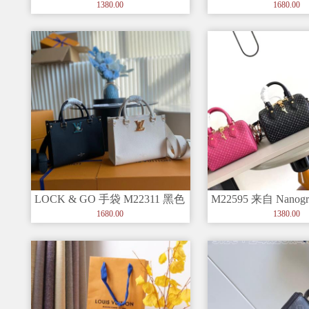
???【顶级原单】 ?芯片版
级品质、手工 油边
1380.00
1680.00
LOCK & GO 手袋 M22311 黑色
M22595 来自 Nano
本款Lo
列的 Spee
1680.00
1380.00