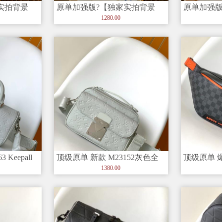
实拍背景
原单加强版?【独家实拍背景
原单加强版
款、男
图】 M41023 【中古老花款】
图】 M46
1280.00
Keepall
顶级原单 新款 M23152灰色全
顶级原单 爆
皮压花邮差包系列 本款
BUMBA
1380.00