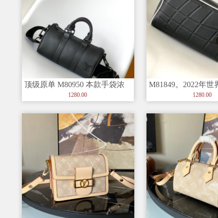
顶级原单 M80950 本款手袋浓
M81849。2022
缩 Keepall 旅行袋
列 本款Dopp Kit
1280.00
1280.00