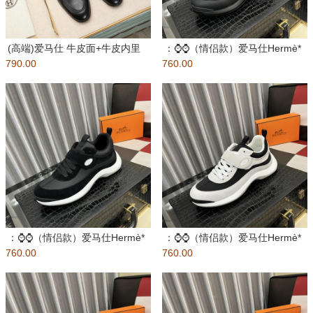
(高端)爱马仕 牛皮面+牛皮内里
：⌚️⌚️（情侣款）爱马仕Hermè*
790.00
原版五金 相信从您见到它的
760.00
官方最新高端休闲鞋，独
：⌚️⌚️（情侣款）爱马仕Hermè*
：⌚️⌚️（情侣款）爱马仕Hermè*
760.00
官方最新高端休闲鞋，独
760.00
官方最新高端休闲鞋，独