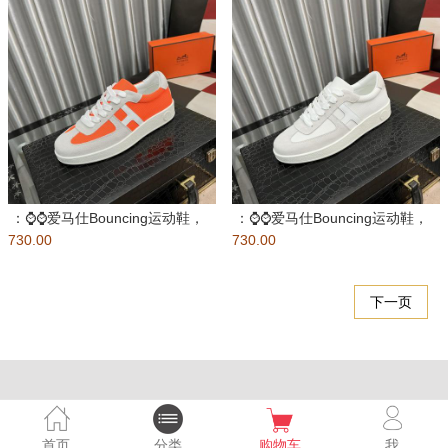
：⌚️⌚️爱马仕Bouncing运动鞋，
：⌚️⌚️爱马仕Bouncing运动鞋，
730.00
男士休闲运动鞋，鞋面
730.00
男士休闲运动鞋，鞋面
下一页
首页
分类
购物车
我