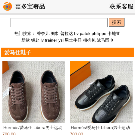
嘉多宝奢品
联系客服
搜索
热门搜索：
香奈儿 围巾
普拉达
bv
patek philippe
卡地亚
新款 钥匙
lv trainer
ysl
男士牛仔
相机包
战马围巾
爱马仕鞋子
Hermès/爱马仕 Libera男士运动
Hermès/爱马仕 Libera男士运动
700.00
鞋 莞产顶级精品
700.00
鞋 莞产顶级精品