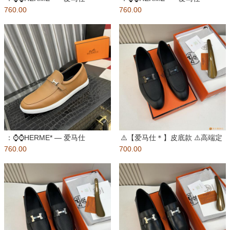
760.00
Bouncing运动鞋，男
760.00
Bouncing运动鞋，男
：⌚️⌚️HERME* — 爱马仕
⚠️【爱马仕＊】皮底款 ⚠️高端定
760.00
Bouncing运动鞋，男
700.00
制工艺 ⚠️男士真皮底小皮