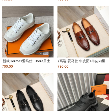
新款Hermès爱马仕 Libera男士
(高端)爱马仕 牛皮面+牛皮内里
700.00
运动鞋 莞产顶级精
790.00
原版五金 相信从您见到它的