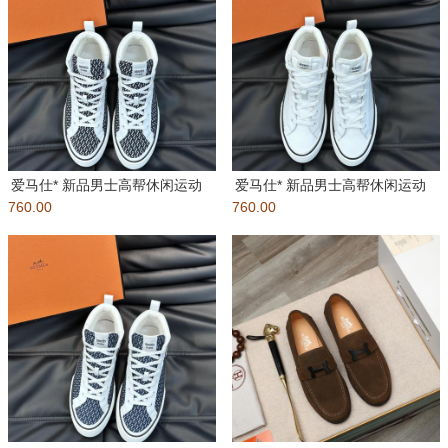
爱马仕* 新品男士高帮休闲运动
爱马仕* 新品男士高帮休闲运动
760.00
鞋，斜体H图案牛仔布和小牛皮
760.00
鞋，斜体H图案牛仔布和小牛皮
拼
拼