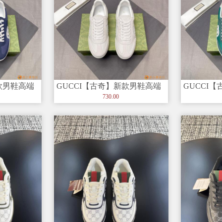
款男鞋高端
GUCCI【古奇】新款男鞋高端
GUCCI
闲男鞋，潮
品牌，最新時尚休闲男鞋，潮
品牌，最
730.00
流百
流百