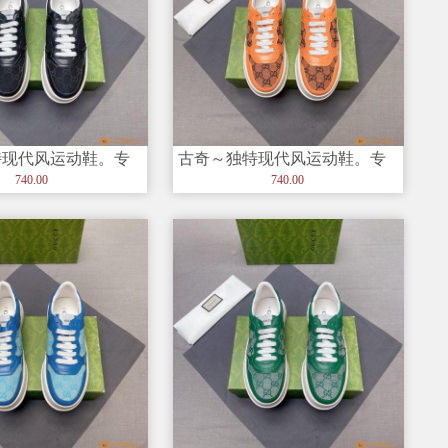
特现代风运动鞋。专
古奇～独特现代风运动鞋。专
闲?? 意大利进口原版
柜代购?休闲?? 意大利进口原版
740.00
740.00
皮