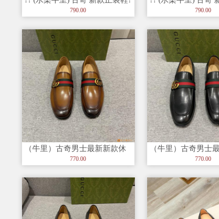
进口牛皮➕进口水染牛
进口牛皮➕进口水染
790.00
790.00
（牛里）古奇男士最新新款休
（牛里）古奇男士
闲鞋！绝对的奢华打造，进口
闲鞋！绝对的奢华
770.00
770.00
深胶大底
深胶大底