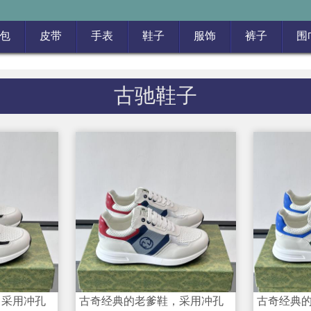
包
皮带
手表
鞋子
服饰
裤子
围
古驰鞋子
，采用冲孔
古奇经典的老爹鞋，采用冲孔
古奇经典