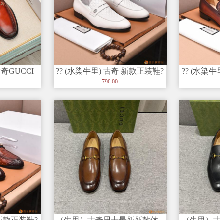
古奇GUCCI
?? (水染牛里) 古奇 新款正装鞋?
?? (水染
进口牛皮➕进口水染牛
进口牛皮
790.00
 新款正装鞋?
（牛里）古奇男士最新新款休
（牛里）