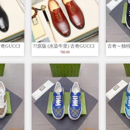
古奇GUCCI
??原版 (水染牛里) 古奇GUCCI
古奇～独
官网款正装鞋? 意大
柜代购?休
780.00
皮