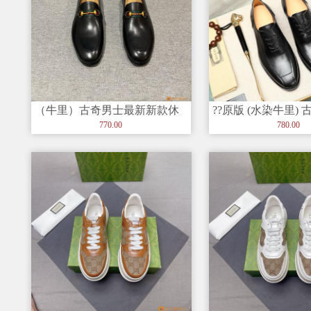
（牛里）古奇男士最新新款休
??原版 (水染牛里) 
闲鞋！绝对的奢华打造，进口
官网款正装鞋? 意大
770.00
780.00
深胶大底