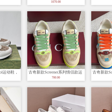
鞋身侧面有
与皮革拼接设计，鞋身侧面有
与皮革拼
1070.00
品牌标志
品牌标志
ool运动鞋，
古奇新款Screener系列情侣款运
古奇新款Sc
G老
动鞋 款号SFR Sc
动鞋 款号SF
700.00