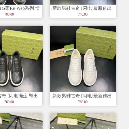
古奇G家Re-Web系列 情
.新款男鞋古奇 [闪电]最新鞋出
 休闲
货。原单品质 时尚潮
700.00
740.00
古奇 [闪电]最新鞋出
.新款男鞋古奇 [闪电]最新鞋出
质 时尚潮
货。原单品质 时尚潮
760.00
760.00