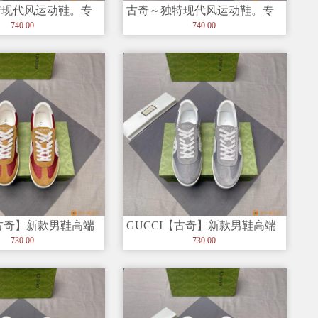
特现代风运动鞋。专
古奇～独特现代风运动鞋。专
闲?? 意大利进口原版
柜代购?休闲?? 意大利进口原版
740.00
740.00
皮
【古奇】新款男鞋高端
GUCCI【古奇】新款男鞋高端
新時尚休闲男鞋，潮
品牌，最新時尚休闲男鞋，潮
730.00
730.00
流百