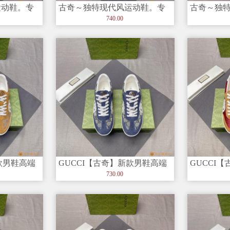
运动鞋。专
古奇～独特现代风运动鞋。专
古奇～独
大利进口原版
柜代购?休闲?? 意大利进口原版
柜代购?休
740.00
皮
皮
款男鞋高端
GUCCI【古奇】新款男鞋高端
GUCCI
闲男鞋，潮
品牌，最新時尚休闲男鞋，潮
品牌，最
730.00
流百
流百