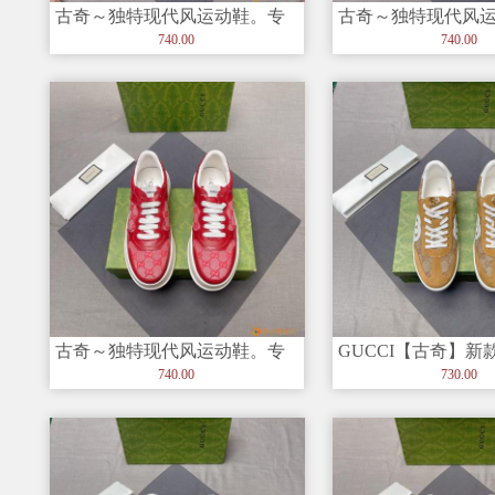
古奇～独特现代风运动鞋。专
古奇～独特现代风
柜代购?休闲?? 意大利进口原版
柜代购?休闲?? 意
740.00
740.00
皮
皮
古奇～独特现代风运动鞋。专
GUCCI【古奇】新
柜代购?休闲?? 意大利进口原版
品牌，最新時尚休
740.00
730.00
皮
流百