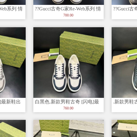
-Web系列 情
??Gucci古奇G家Re-Web系列 情
??Gucci
侣款 老花 休闲
侣款 老花
700.00
电]最新鞋出
白黑色.新款男鞋古奇 [闪电]最
.新款男鞋
潮
新鞋出货。原单品质
货。原单品
760.00