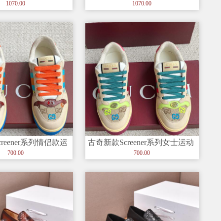
接设计，鞋身侧面有
与皮革拼接设计，鞋身侧面有
1070.00
1070.00
品牌标志
reener系列情侣款运
古奇新款Screener系列女士运动
R Sc
鞋 款号SFR Scr
700.00
700.00