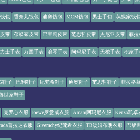
钱包
香奈儿钱包
迪奥钱包
MCM钱包
男士手包
葆蝶家钱
皮带
葆蝶家皮带
巴宝莉皮带
范思哲皮带
杰尼亚皮带
菲拉
力士手表
万国手表
浪琴手表
阿玛尼手表
天梭手表
积家手
G鞋子
巴利鞋子
纪梵希鞋子
迪奥鞋子
范思哲鞋子
菲拉格
黎世家鞋子
克罗心衣服
loewe罗意威衣服
Amani阿玛尼衣服
Kenzo凯
Prada普拉达衣服
Givemchy纪梵希衣服
TB汤姆布朗衣服
巴黎