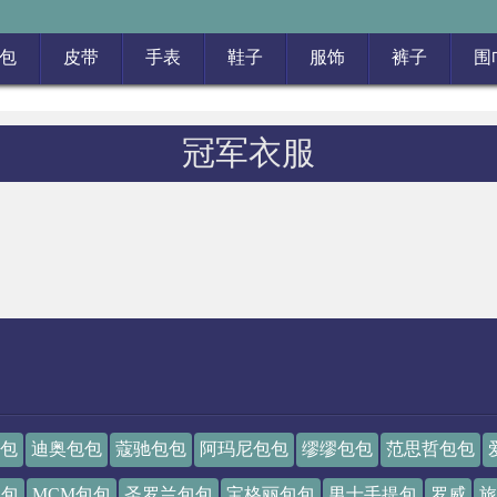
包
皮带
手表
鞋子
服饰
裤子
围
冠军衣服
包
迪奥包包
蔻驰包包
阿玛尼包包
缪缪包包
范思哲包包
包包
MCM包包
圣罗兰包包
宝格丽包包
男士手提包
罗威
旅