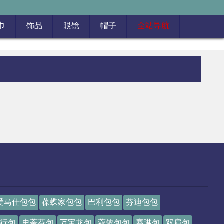
巾
饰品
眼镜
帽子
全站导航
爱马仕包包
葆蝶家包包
巴利包包
芬迪包包
行包
史蒂芬包
万宝龙包
蔻依包包
赛琳包
双肩包