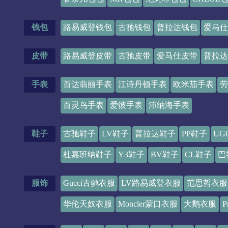
钱包
路易威登钱包
古驰钱包
普拉达钱包
爱马仕
皮带
路易威登皮带
古驰皮带
爱马仕皮带
普拉达
手表
百达翡丽手表
江诗丹顿手表
欧米茄手表
劳
百灵鸟手表
爱彼手表
沛纳海手表
鞋子
古驰鞋子
LV鞋子
普拉达鞋子
PP鞋子
UG
杜嘉班纳鞋子
Y3鞋子
BV鞋子
CL鞋子
巴
服饰
Gucci古驰衣服
LV路易威登衣服
范思哲衣服
华伦天奴衣服
Moncler蒙口衣服
大鹅衣服