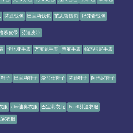
包
芬迪钱包
巴宝莉钱包
范思哲钱包
纪梵希钱包
格慕皮带
芬迪皮带
表
卡地亚手表
万宝龙手表
帝舵手表
帕玛强尼手表
慕鞋子
巴宝莉鞋子
爱马仕鞋子
芬迪鞋子
阿玛尼鞋子
卓衣服
dior迪奥衣服
巴宝莉衣服
Fendi芬迪衣服
世家衣服