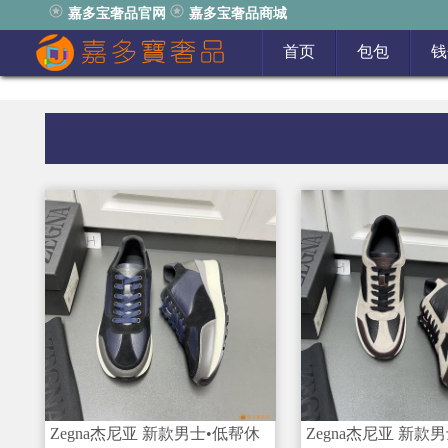
嘉多宝奢品官网
嘉多宝奢品商城
首页
包包
钱
Zegna杰尼亚 新款男士•低帮休
Zegna杰尼亚 新款