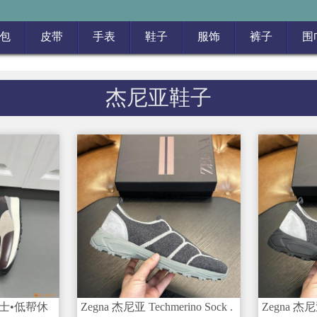
包
皮带
手表
鞋子
服饰
裤子
围
杰尼亚鞋子
男士•低帮休
Zegna 杰尼亚 Techmerino Sock .
Zegna 杰尼亚