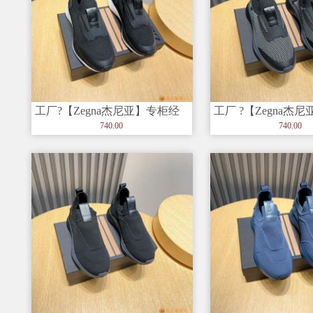
工厂?【Zegna杰尼亚】专柜经
工厂 ?【Zegna杰
典休闲鞋，以细节和创造力赢
典休闲鞋，以细节
740.00
740.00
得