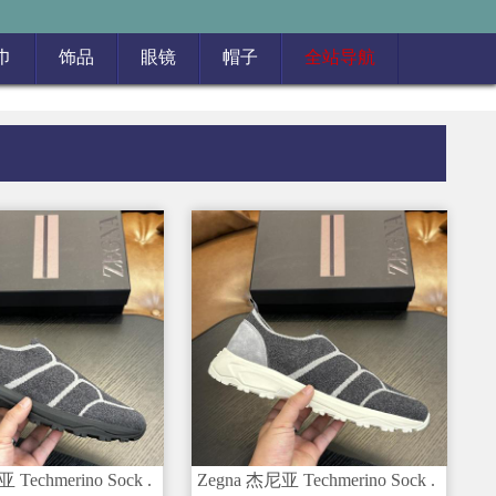
巾
饰品
眼镜
帽子
全站导航
 Techmerino Sock .
Zegna 杰尼亚 Techmerino Sock .