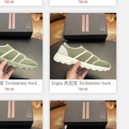
套穿
700.00
700.00
 Techmerino Sock .
Zegna 杰尼亚 Techmerino Sock .
套穿
700.00
700.00