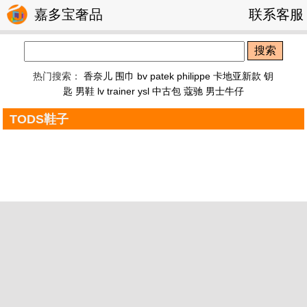
嘉多宝奢品
联系客服
搜索
热门搜索：
香奈儿 围巾
bv
patek philippe
卡地亚新款 钥
匙
男鞋
lv trainer
ysl
中古包
蔻驰
男士牛仔
TODS鞋子