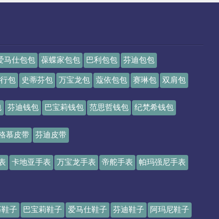
爱马仕包包
葆蝶家包包
巴利包包
芬迪包包
行包
史蒂芬包
万宝龙包
蔻依包包
赛琳包
双肩包
包
芬迪钱包
巴宝莉钱包
范思哲钱包
纪梵希钱包
格慕皮带
芬迪皮带
表
卡地亚手表
万宝龙手表
帝舵手表
帕玛强尼手表
慕鞋子
巴宝莉鞋子
爱马仕鞋子
芬迪鞋子
阿玛尼鞋子