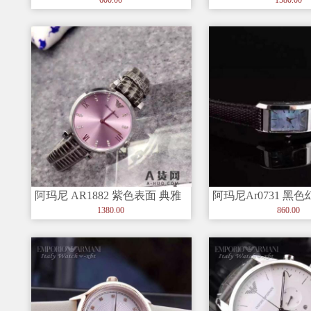
着男士
阿玛尼 AR1882 紫色表面 典雅
阿玛尼Ar0731 黑
气质 女士手表
壳母面 完美弧线方
1380.00
860.00