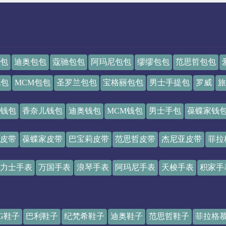
包
迪奥包包
蔻驰包包
阿玛尼包包
缪缪包包
范思哲包包
包包
MCM包包
圣罗兰包包
宝格丽包包
男士手提包
罗威
旅
钱包
香奈儿钱包
迪奥钱包
MCM钱包
男士手包
葆蝶家钱
皮带
葆蝶家皮带
巴宝莉皮带
范思哲皮带
杰尼亚皮带
菲拉
力士手表
万国手表
浪琴手表
阿玛尼手表
天梭手表
积家手
G鞋子
巴利鞋子
纪梵希鞋子
迪奥鞋子
范思哲鞋子
菲拉格