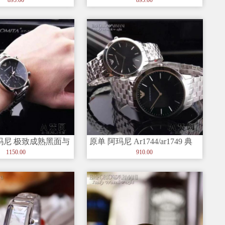
 阿玛尼 极致成熟黑面与
原单 阿玛尼 Ar1744/ar1749 典
奢华 男士 手表
雅孕育爱情 高档情侣对表
1150.00
910.00