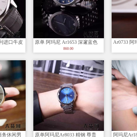
意大利进口牛皮
原单 阿玛尼 Ar1653 深邃蓝色
Ar0733
腕表
迷人之感 女士首选 手表
女士 手表
860.00
 商务休闲男
原单阿玛尼Ar8033 精钢 尊贵
阿玛尼Ar1