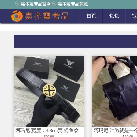
嘉多宝奢品官网
嘉多宝奢品商城
首页
包包
钱
阿玛尼 宽度：3.8cm宽 鳄鱼纹
阿玛尼 时尚就是一
皮带，迎合商务风格，上身
有经典才是永恒的
600.00
1580.00