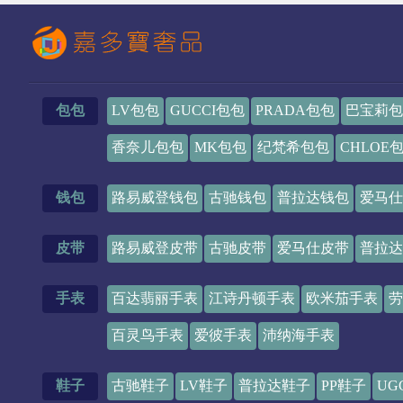
包包
LV包包
GUCCI包包
PRADA包包
巴宝莉包
香奈儿包包
MK包包
纪梵希包包
CHLOE
钱包
路易威登钱包
古驰钱包
普拉达钱包
爱马仕
皮带
路易威登皮带
古驰皮带
爱马仕皮带
普拉达
手表
百达翡丽手表
江诗丹顿手表
欧米茄手表
劳
百灵鸟手表
爱彼手表
沛纳海手表
鞋子
古驰鞋子
LV鞋子
普拉达鞋子
PP鞋子
UG