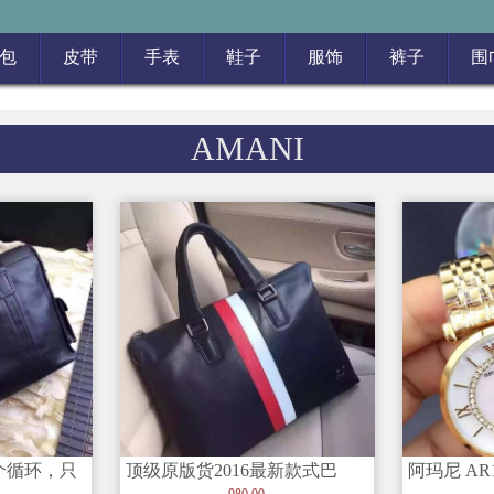
包
皮带
手表
鞋子
服饰
裤子
围
AMANI
个循环，只
顶级原版货2016最新款式巴
阿玛尼 AR
，一直演译
【阿玛泥】? 新款火爆出货拉
机芯 精钢
980.00