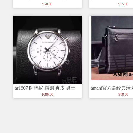
士手表
士手表
950.00
915.00
ar1807 阿玛尼 精钢 真皮 男士
amani官方最经典
手表
头层牛皮克色男包
1080.00
910.00