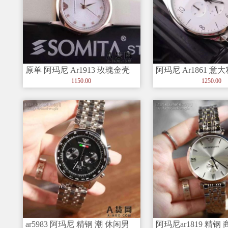
原单 阿玛尼 Ar1913 玫瑰金壳
阿玛尼 Ar1861 
与白面 女性手表首选
高档商务休闲男士
1150.00
1250.00
ar5983 阿玛尼 精钢 潮 休闲男
阿玛尼ar1819 精钢