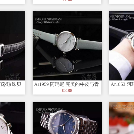
（实
色幻彩珍珠贝
Ar1959 阿玛尼 完美的牛皮与青
Ar1853
形女性腕表
绿的贝壳面形成奢华的女性手
不锈精钢和
895.00
表