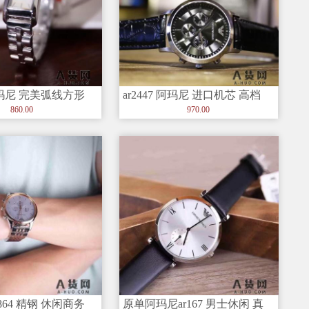
 阿玛尼 完美弧线方形
ar2447 阿玛尼 进口机芯 高档
精钢 男士手表
860.00
970.00
864 精钢 休闲商务
原单阿玛尼ar167 男士休闲 真