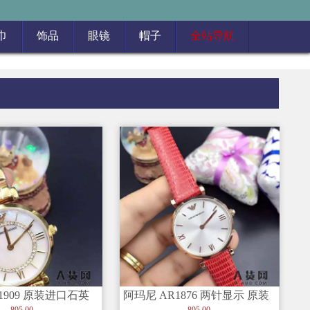
巾
饰品
眼镜
帽子
全站导航
1909 原装进口石英
阿玛尼 AR1876 两针显示 原装
表带 女士手表
进口石英机芯 女士真皮手表
895.00
895.00