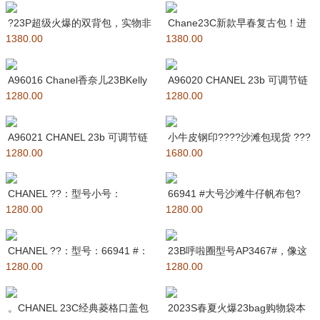
?23P超级火爆的双背包，实物非
Chane23C新款早春复古包！进
1380.00
常小，跟老款duma差不多
1380.00
口小羊皮，非常百搭 适合各
A96016 Chanel香奈儿23BKelly
A96020 CHANEL 23b 可调节链
1280.00
本季最美包
1280.00
条woc 链条
A96021 CHANEL 23b 可调节链
小牛皮钢印????沙滩包现货 ???
1280.00
条腰包链条是搭
1680.00
3全皮款最新发售 大容量
CHANEL ??：型号小号：
66941 #大号沙滩牛仔帆布包?
1280.00
67001#：尺寸：33X
1280.00
chanel deauvi
CHANEL ??：型号：66941 #：
23B呼啦圈型号AP3467#，像这
1280.00
尺寸：38X3
1280.00
种小香几年才会出一次的呼
。CHANEL 23C经典菱格口盖包
2023S春夏火爆23bag购物袋本