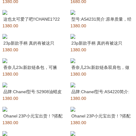
1380.00
饰以粗旷金色链子润饰手
1680.00
季最火最值得入手的系列，
这也太可爱了吧!!CHANE1?22
型号:AS4231简介:原单质量，经
1380.00
3A小号AS4220
1380.00
典之作，华丽与气质的前沿
23p新款手柄 真的有被这只
23p新款手柄 真的有被这只
1380.00
Chanel的手柄包美到了!
1380.00
Chanel的手柄包美到了!
香奈儿23c新款链条包，可腋
香奈儿23c新款链条双肩包，做
1380.00
下，可以斜背！包的容量也非常
1380.00
旧复古五金，很好中古气息，包
好，
的
品牌:Chanel型号:S2908油蜡皮
品牌:Chanel型号:AS4220简介:
1380.00
简介:原单质量，经典
1380.00
原单质量，经典之作
Ohanel 23P小元宝出货！?搭配
Ohanel 23P小元宝出货！?搭配
1380.00
菱格纹 皮质细腻耐用
1380.00
菱格纹 皮质细腻耐用