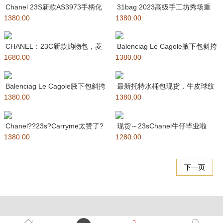
Chanel 23S新款AS3973手柄化
31bag 2023高级手工坊秀场重
1380.00
妆包 这一季超热
1380.00
磅回归 mini版Cha
CHANEL：23C新款购物包，菱
Balenciag Le Cagole腋下包斜挎
1680.00
格购物袋，原版球纹制作，内
1380.00
包 202
Balenciag Le Cagole腋下包斜挎
最新托特水桶包现货，牛皮球纹
1380.00
包 20
1380.00
鱼子酱系列，设计简单大方，经
典休
Chanel??23s?Carryme太赞了?
现货～23sChanel牛仔毕业啦
1380.00
终于在今天
1280.00
~~mini邮差小废包
下一页