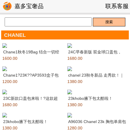
嘉多宝奢品
联系客服
CHANEL
Chane1秋冬19Bag 结合一切经
24C早春新版 双金球口盖包，
1600.00
典的枕头包 这款包是
1680.00
19cm迷你尺寸，黑色抛光牛皮
Chane1?23K??AP3593盒子包
chanel 23秋冬新品 走秀款！｜
1200.00
好好看!可以放下p
1380.00
邮差包新品最美包，复
23C新款口盖包来啦！?这款超
23khobo腋下包太酷啦！
1680.00
奢华?淑女风手袋采用柔软的进
1380.00
AS4422经典19扣子加持
口
23khobo腋下包太酷啦！
A96036 Chanel 23k 胸包单肩包
1380.00
AP3647经典19扣子加持
1280.00
经典19