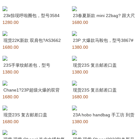
23k惊现呼啦圈包，型号3584
23春夏新款 mini 22bag? 跟大尺
1280.00
#，小号尺寸16x16x3
1680.00
寸一样的亮面小
现货22K新款 双肩包?AS3662
23P 大爆款马鞍包，型号3867#
1680.00
快乐值拉满了?这就是
1380.00
专柜货量超级少，实用又好
23S手掌纹邮差包，型号
现货23S 复古邮差口盖
1380.00
AS4025# 容量可以，能放手
1380.00
包/AS4031 豆腐包书包 被这
机，
Chane1?23P超级火爆的双背
现货23S 复古邮差口盖
1680.00
包，实物非常小，跟老款du
1680.00
包/AS4031 豆腐包书包 被这
现货23S 复古邮差口盖
23A hobo handbag 手工坊 到货
1680.00
包/AS3932 豆腐包 被这款包
1380.00
新季新品