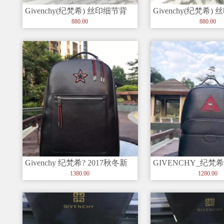
Givenchy(纪梵希) 丝印细节背
Givenchy(纪梵希)
包 顶部全皮手柄 可
包 顶部全皮手柄 可
880.00
880.00
Givenchy 纪梵希? 2017秋冬新
GIVENCHY_纪梵希?
品 ?简单大方单五
冬新品 三角图案 -
1380.00
1280.00