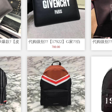
单爆款?【皮
代购级别??【17922】G家??白
代购级别??
尺寸：28
字母 打造完美经典款?
小鹿 打造
700.00