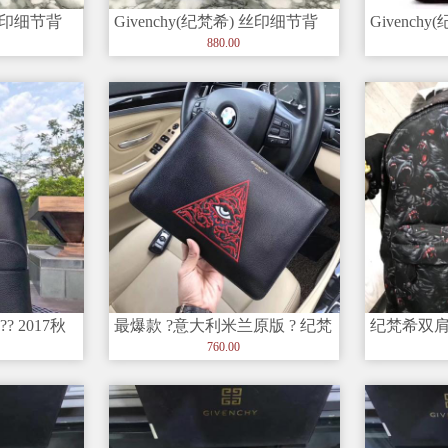
 丝印细节背
Givenchy(纪梵希) 丝印细节背
Givench
包 顶部全皮手柄 可
包 顶部全
880.00
? 2017秋
最爆款 ?意大利米兰原版 ? 纪梵
纪梵希双
希?顶级货，进口原版皮刺
760.00