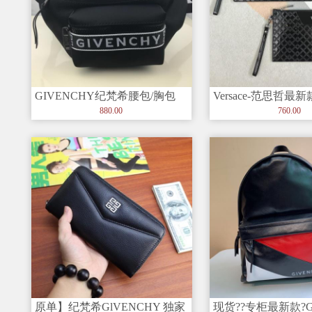
GIVENCHY纪梵希腰包/胸包
Versace-范思哲
尼龙布制作，包身主构造为拉
包?采用小牛皮制作
880.00
760.00
原单】纪梵希GlVENCHY 独家
现货??专柜最新款?