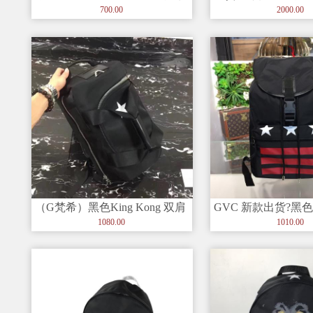
新款??【型号】1048
新款油蜡牛皮双肩背
700.00
2000.00
（G梵希）黑色King Kong 双肩
GVC 新款出货?黑
包 可调整肩带 顶部有
星条纹背包?顶部有
1080.00
1010.00