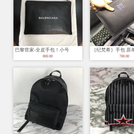
巴黎世家-全皮手包！小号
｛纪梵希｝手包 原
28cm-–大号34cm-一个很好表
料：进口牛皮 】 ｛
800.00
700.00