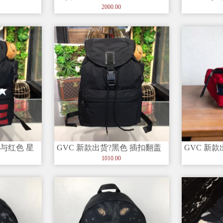
 潮流时尚
新款油蜡牛皮双肩背 潮流时尚
方形标志 
2000.00
色与红色 星
GVC 新款出货?黑色 插扣翻盖
GVC 新
翻盖、扣子
背包?对比滚边，顶部有翻盖、
配拉链主
1010.00