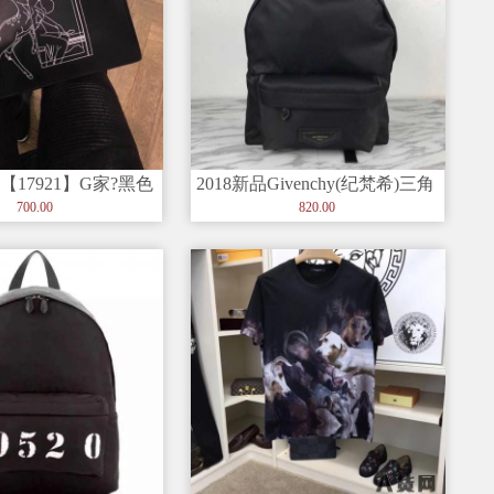
【17921】G家?黑色
2018新品Givenchy(纪梵希)三角
完美经典款?
标 丝印细节背包
700.00
820.00