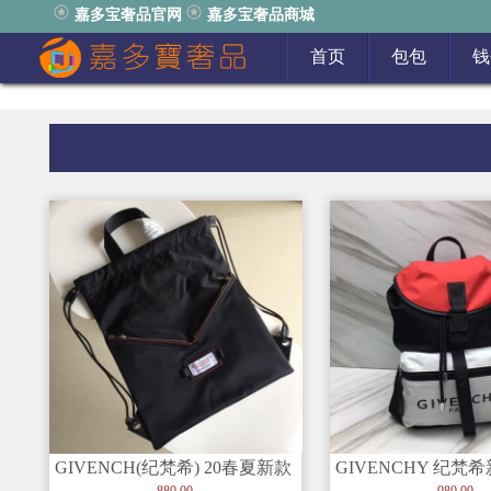
嘉多宝奢品官网
嘉多宝奢品商城
首页
包包
钱
GIVENCH(纪梵希) 20春夏新款
GIVENCHY 纪梵
巴黎Downtow
男士抽绳休闲背包
880.00
980.00