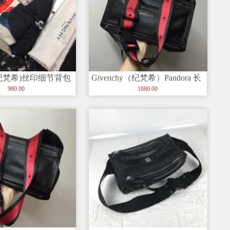
hy(纪梵希)丝印细节背包
Givenchy（纪梵希）Pandora 长
柄 可卸肩
方形标志 银色五
980.00
1080.00