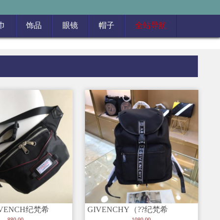
巾
饰品
眼镜
帽子
全站导航
IVENCH纪梵希
GIVENCHY（??纪梵希
n腰包/胸包 够
GN0021）纪梵希2019最
880.00
1080.00