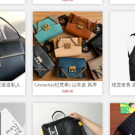
G家渠道私人
Givenchy(纪梵希) 山羊皮 风琴
现货发售 原
Kell
式 GV3单肩包
Givenchy
1680.00