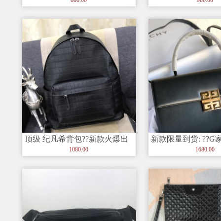
顶级 纪凡希背包??新款火爆出
新款限量到货: ??
货拉（?实物拍照、无添加任何
订制款、一款不知道的
1080.00
1680.00
效