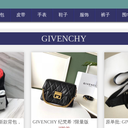
包
皮带
手表
鞋子
服饰
裤子
围
GIVENCHY
希新款背包，
GIVENCHY 纪梵希 ?限量版
原单批: G
采用进口尼
GV3菱格亮光小羊皮，巴黎
Downtow
1680.00