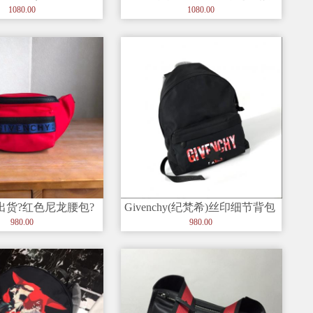
银色
包 法国时尚品牌 原采用进
1080.00
1080.00
款出货?红色尼龙腰包?
Givenchy(纪梵希)丝印细节背包
隔层，正面一个拉
顶部全皮手柄 可卸肩
980.00
980.00