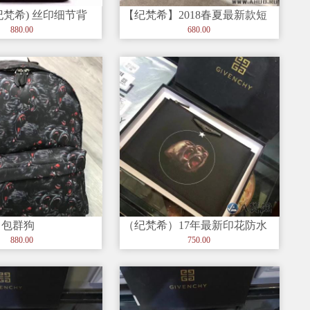
y(纪梵希) 丝印细节背
【纪梵希】2018春夏最新款短
皮手柄 可
袖T恤 德国进口数码机定位印
880.00
680.00
花
肩包群狗
（纪梵希）17年最新印花防水
帆布手拿包 (配盒子 海关贴 )
880.00
750.00