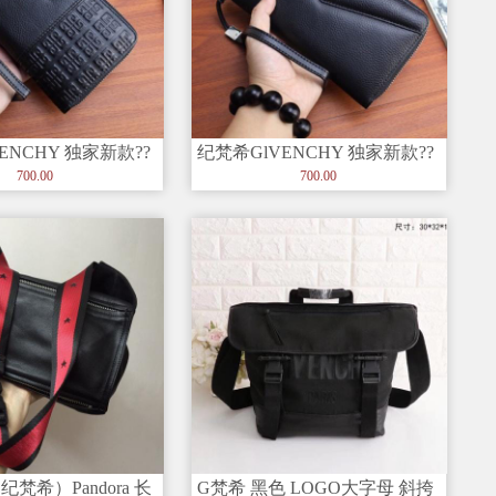
ENCHY 独家新款??
纪梵希GlVENCHY 独家新款??
047高端大
【型号】1045高端大
700.00
700.00
y（纪梵希）Pandora 长
G梵希 黑色 LOGO大字母 斜挎