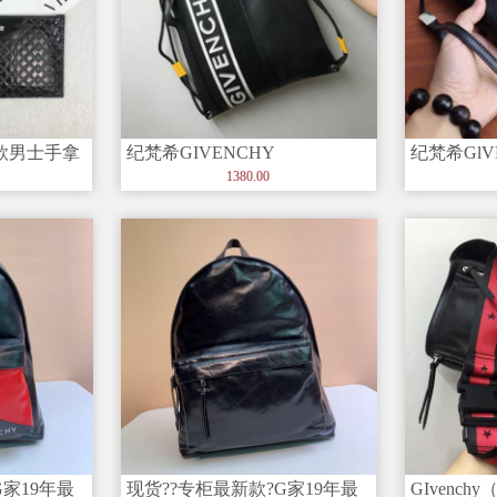
最新款男士手拿
纪梵希GIVENCHY
纪梵希GlV
 原版
MOTOCROSS 倒立GIVENC
【型号】1
1380.00
G家19年最
现货??专柜最新款?G家19年最
GIvench