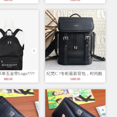
单五金带Logo????
纪梵C ?专柜最新背包，时尚酷
 纪梵
炫?进口头层牛皮?专柜品质
880.00
1680.00